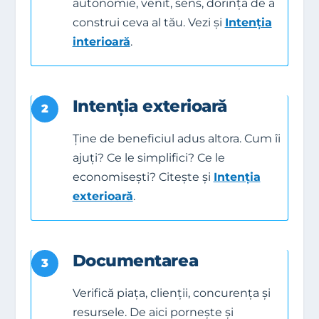
autonomie, venit, sens, dorința de a
construi ceva al tău. Vezi și
Intenția
interioară
.
Intenția exterioară
2
Ține de beneficiul adus altora. Cum îi
ajuți? Ce le simplifici? Ce le
economisești? Citește și
Intenția
exterioară
.
Documentarea
3
Verifică piața, clienții, concurența și
resursele. De aici pornește și