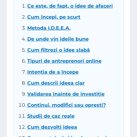
Ce este, de fapt, o idee de afaceri
Cum începi, pe scurt
Metoda I.D.E.E.A.
De unde vin ideile bune
Cum filtrezi o idee slabă
Tipuri de antreprenori online
Intenția de a începe
Cum descrii ideea clar
Validarea înainte de investiție
Continui, modifici sau oprești?
Studii de caz reale
Cum dezvolți ideea