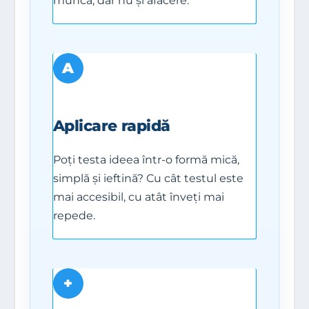
muncă, dar nu și afacere.
A
Aplicare rapidă
Poți testa ideea într-o formă mică,
simplă și ieftină? Cu cât testul este
mai accesibil, cu atât înveți mai
repede.
+