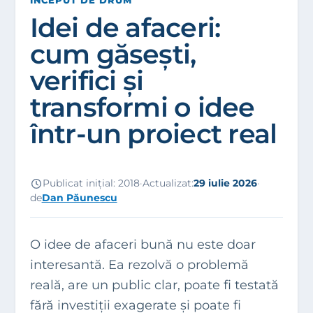
ÎNCEPUT DE DRUM
Idei de afaceri:
cum găsești,
verifici și
transformi o idee
într-un proiect real
Publicat inițial:
2018
·
Actualizat:
29 iulie 2026
·
de
Dan Păunescu
O idee de afaceri bună nu este doar
interesantă. Ea rezolvă o problemă
reală, are un public clar, poate fi testată
fără investiții exagerate și poate fi