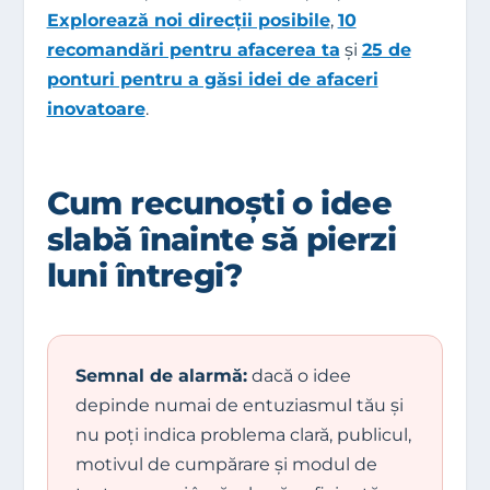
Explorează noi direcții posibile
,
10
recomandări pentru afacerea ta
și
25 de
ponturi pentru a găsi idei de afaceri
inovatoare
.
Cum recunoști o idee
slabă înainte să pierzi
luni întregi?
Semnal de alarmă:
dacă o idee
depinde numai de entuziasmul tău și
nu poți indica problema clară, publicul,
motivul de cumpărare și modul de