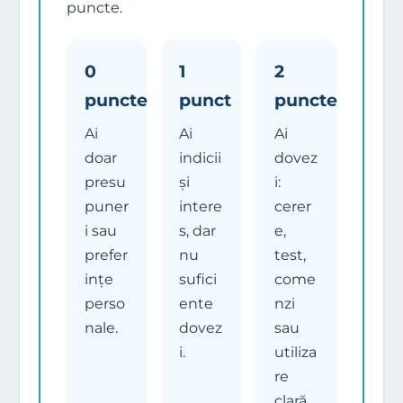
puncte.
0
1
2
puncte
punct
puncte
Ai
Ai
Ai
doar
indicii
dovez
presu
și
i:
puner
intere
cerer
i sau
s, dar
e,
prefer
nu
test,
ințe
sufici
come
perso
ente
nzi
nale.
dovez
sau
i.
utiliza
re
clară.