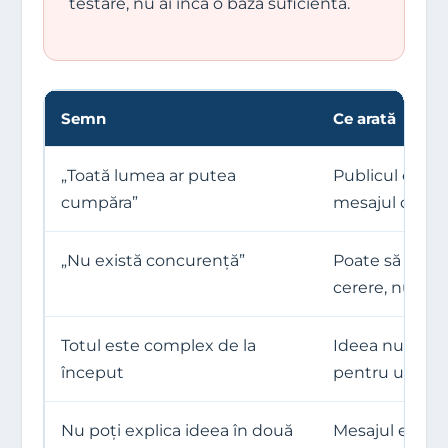
testare, nu ai încă o bază suficientă.
Semn
Ce arată
„Toată lumea ar putea
Publicul este p
cumpăra”
mesajul devin
„Nu există concurență”
Poate să înse
cerere, nu opo
Totul este complex de la
Ideea nu este 
început
pentru un tes
Nu poți explica ideea în două
Mesajul este î