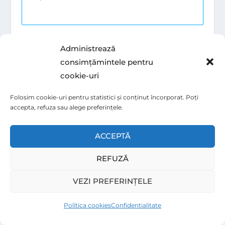
Test de ofertă
Administrează
consimțămintele pentru
Fă o pagină simplă, un mesaj clar sau o
cookie-uri
propunere directă. Vezi dacă există reacție:
răspunsuri, programări, cereri sau comenzi.
Folosim cookie-uri pentru statistici și conținut încorporat. Poți
accepta, refuza sau alege preferințele.
ACCEPTĂ
Versiune minimă
REFUZĂ
Nu construi tot produsul. Poți testa printr-un
serviciu manual, un pilot, o listă de așteptare,
VEZI PREFERINȚELE
o precomandă sau un ghid restrâns.
Politica cookies
Confidentialitate