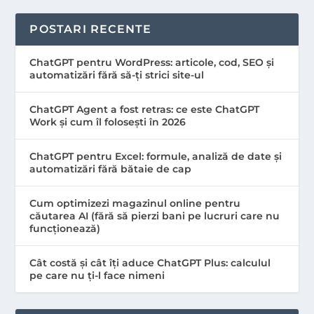
POSTARI RECENTE
ChatGPT pentru WordPress: articole, cod, SEO și
automatizări fără să-ți strici site-ul
ChatGPT Agent a fost retras: ce este ChatGPT
Work și cum îl folosești în 2026
ChatGPT pentru Excel: formule, analiză de date și
automatizări fără bătaie de cap
Cum optimizezi magazinul online pentru
căutarea AI (fără să pierzi bani pe lucruri care nu
funcționează)
Cât costă și cât îți aduce ChatGPT Plus: calculul
pe care nu ți-l face nimeni