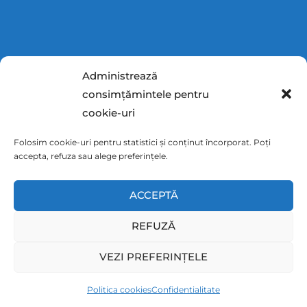
Administrează
DATE CONTACT
consimțămintele pentru
cookie-uri
Folosim cookie-uri pentru statistici și conținut încorporat. Poți
accepta, refuza sau alege preferințele.
0727359797
info@afaceri.net
Str. Bibescu, nr 50A, Craiova
ACCEPTĂ
REFUZĂ
VEZI PREFERINȚELE
© 2026 Afaceri.net. Toate drepturile rezervate.
Harta site
Despre mine
Ajutor clienti
ANPC
Litigii
Politica cookies
Confidentialitate