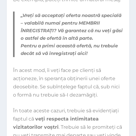
„Vreţi să acceptaţi oferta noastră specială
– valabilă numai pentru MEMBRII
ÎNREGISTRAŢI? Vă garantez că nu veţi găsi
o astfel de ofertă în altă parte.
Pentru a primi această ofertă, nu trebuie
decât să vă înregistraţi aici!
În acest mod, îi veţi face pe clienţi să
acţioneze, în speranţa obţinerii unei oferte
deosebite. Se subînţelege faptul că, sub nici
o formă nu trebuie să-I dezamăgiţi.
În toate aceste cazuri, trebuie să evidenţiaţi
faptul că
veţi respecta intimitatea
vizitatorilor voştri
. Trebuie să le promiteţi că
nu veţi transmite mai departe sau veţi vinde