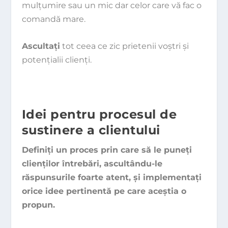
mulţumire sau un mic dar celor care vă fac o
comandă mare.
Ascultaţi
tot ceea ce zic prietenii voştri şi
potenţialii clienţi.
Idei pentru procesul de
sustinere a clientului
Definiţi un proces prin care să le puneţi
clienţilor în­trebări, ascultându-le
răspunsurile foarte atent, şi imple­mentaţi
orice idee pertinentă pe care aceştia o
propun.