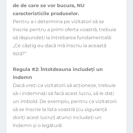
de de care se vor bucura, NU
caracteristicile produselor.
Pentru a-i determina pe vizitatori să se
înscrie pentru a primi oferta voastră, trebuie
să răspundeţi la întrebarea fundamentală:
„Ce câştig eu dacă mă înscriu la această
listă?”
Regula #2: Întotdeauna includeţi un
îndemn
Dacă vreţi ca vizitatorii să acţioneze, trebuie
să-i indemnaţi să facă acest lucru, să le daţi
un imbold. De exemplu, pentru ca vizitatorii
să se înscrie la lista voastră (cu siguranţă
doriţi acest lucru!) atunci includeţi un
îndemn şi o legătură: