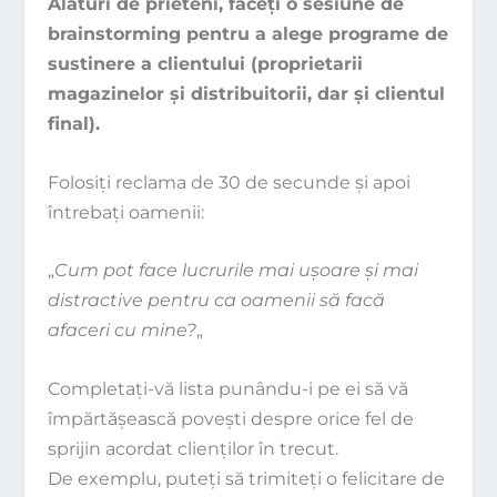
Alături de prieteni, faceţi o sesiune de
brainstorming pen­tru a alege programe de
sustinere a clientului (proprietarii
magazinelor şi distribuitorii, dar şi clientul
final).
Folosiţi reclama de 30 de secunde şi apoi
întrebaţi oamenii:
„
Cum pot face lucrurile mai uşoare şi mai
distractive pentru ca oamenii să facă
afaceri cu mine?
„
Completaţi-vă lista punându-i pe ei să vă
împărtăşească poveşti despre orice fel de
sprijin acordat clienţilor în trecut.
De exemplu, puteţi să trimiteţi o felicitare de