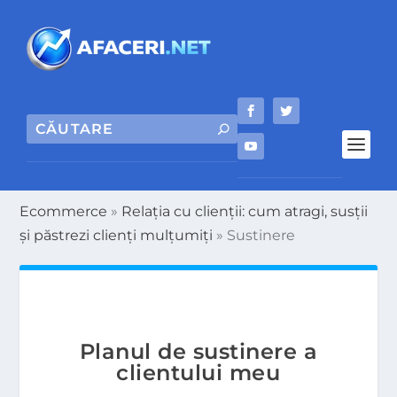
Ecommerce
»
Relația cu clienții: cum atragi, susții
și păstrezi clienți mulțumiți
»
Sustinere
Planul de sus­tinere a
clientului meu