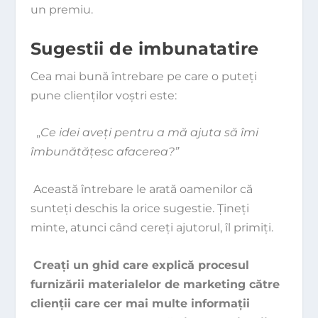
un premiu.
Sugestii de imbunatatire
Cea mai bună întrebare pe care o puteţi
pune clienţilor voştri este:
„
Ce idei aveţi pentru a mă ajuta să îmi
îmbunătăţesc afa­cerea?”
Această întrebare le arată oamenilor că
sunteţi deschis la orice sugestie. Ţineţi
minte, atunci când cereţi ajutorul, îl primiţi.
Creaţi un ghid care explică procesul
furnizării materia­lelor de
marketing
către
clienţii care cer mai multe infor­maţii