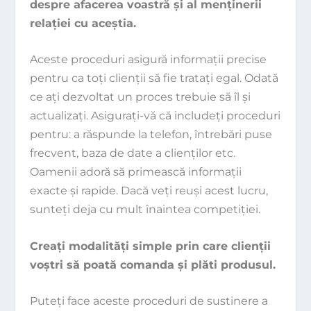
despre afacerea voastră şi al menţinerii
relaţiei cu aceştia.
Aceste proceduri asigură informaţii precise
pentru ca toţi clienţii să fie trataţi egal. Odată
ce aţi dezvoltat un proces trebuie să îl şi
actualizaţi. Asiguraţi-vă că includeţi proceduri
pentru: a răspunde la telefon, întrebări puse
frecvent, baza de date a clienţilor etc.
Oamenii adoră să primească informaţii
exacte şi rapide. Dacă veţi reuşi acest lucru,
sunteţi deja cu mult înaintea competiţiei.
Creaţi modalităţi simple prin care clienţii
voştri să poată comanda şi plăti produsul.
Puteţi face aceste proceduri de sustinere a