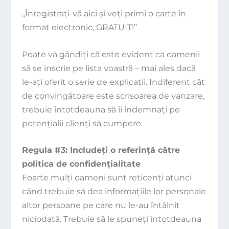
„Înregistraţi-vă aici şi veţi primi o carte în
format electronic, GRATUIT!”
Poate vă gândiţi că este evident ca oamenii
să se inscrie pe lista voastră – mai ales dacă
le-aţi oferit o serie de explicaţii. Indiferent cât
de convingătoare este scrisoarea de vanzare,
trebuie întotdeauna să îi îndemnaţi pe
potenţialii clienţi să cumpere.
Regula #3: Includeţi o referinţă către
politica de confidenţialitate
Foarte mulţi oameni sunt reticenţi atunci
când trebuie să dea informaţiile lor personale
altor persoane pe care nu le-au întâlnit
niciodată. Trebuie să le spuneţi întotdeauna