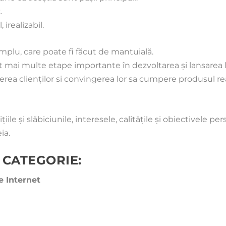
t
.
irealizabil.
implu, care poate fi făcut de mantuială.
mai multe etape importante în dezvoltarea şi lansarea lui
erea clienţilor si convingerea lor sa cumpere produsul r
e şi slăbiciunile, interesele, calităţile şi obiectivele pe
ia.
 CATEGORIE:
e Internet