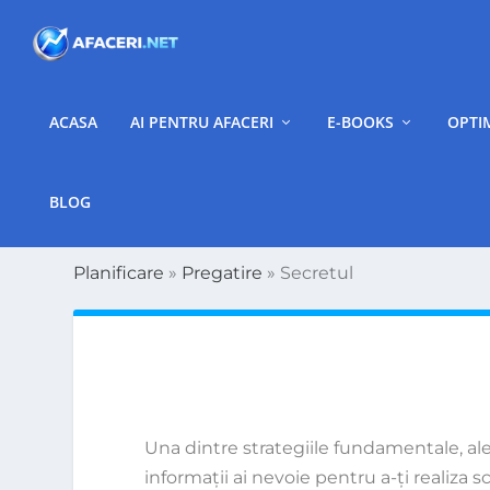
ACASA
AI PENTRU AFACERI
E-BOOKS
OPTI
BLOG
Planificare
»
Pregatire
»
Secretul
Una dintre strategiile fundamentale, ale u
informaţii ai nevoie pentru a-ţi realiza s