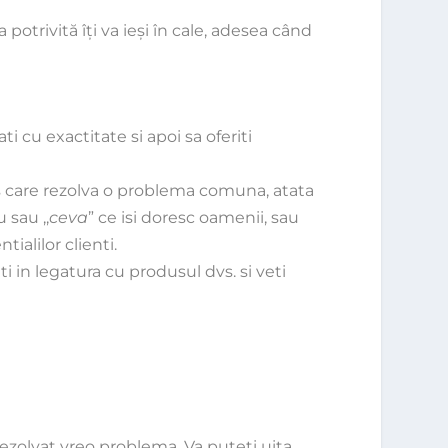
potrivită îţi va ieşi în cale, adesea când
ti cu exactitate si apoi sa oferiti
dus care rezolva o problema comuna, atata
 sau ,,
ceva
” ce isi doresc oamenii, sau
tialilor clienti.
i in legatura cu produsul dvs. si veti
rezolvat vreo problema. Va puteti uita