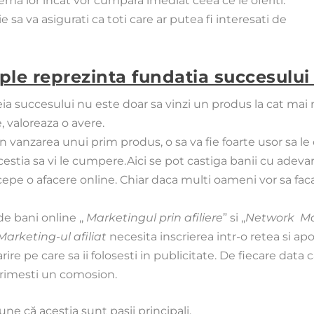
ema lor incat vor cumpara imediat ceea ce le oferiti.
ie sa va asigurati ca toti care ar putea fi interesati de
iple reprezinta fundatia succesulu
heia succesului nu este doar sa vinzi un produs la cat mai
, valoreaza o avere.
n vanzarea unui prim produs, o sa va fie foarte usor sa le o
estia sa vi le cumpere.Aici se pot castiga banii cu adev
epe o afacere online. Chiar daca multi oameni vor sa faca
e bani online ,,
Marketingul prin afiliere
” si ,,
Network Ma
Marketing-ul afiliat
necesita inscrierea intr-o retea si apo
rire pe care sa ii folosesti in publicitate. De fiecare data
primesti un comosion.
ne că aceştia sunt paşii principali.