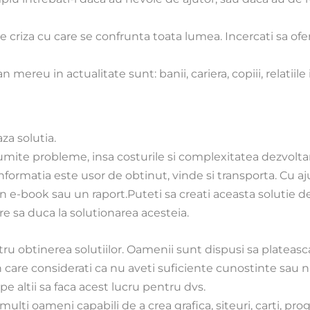
criza cu care se confrunta toata lumea. Incercati sa oferi
ereu in actualitate sunt: banii, cariera, copiii, relatiile 
za solutia.
 anumite probleme, insa costurile si complexitatea dezvoltar
 informatia este usor de obtinut, vinde si transporta. Cu aj
un e-book sau un raport.Puteti sa creati aceasta solutie 
are sa duca la solutionarea acesteia.
ru obtinerea solutiilor. Oamenii sunt dispusi sa plateasc
n care considerati ca nu aveti suficiente cunostinte sau n
 altii sa faca acest lucru pentru dvs.
ulti oameni capabili de a crea grafica, siteuri, carti, pr