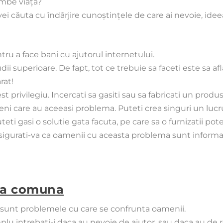
imbe viaţa?
ei căuta cu îndârjire cunoştinţele de care ai nevoie, ideea 
ru a face bani cu ajutorul internetului.
ii superioare. De fapt, tot ce trebuie sa faceti este sa afla
rat!
st privilegiu. Incercati sa gasiti sau sa fabricati un pro
i care au aceeasi problema. Puteti crea singuri un lucru
teti gasi o solutie gata facuta, pe care sa o furnizatii poten
asigurati-va ca oamenii cu aceasta problema sunt informat
ma comuna
 sunt problemele cu care se confrunta oamenii.
implu intrebati-i daca au nevoie de ajutor, sau daca au de 