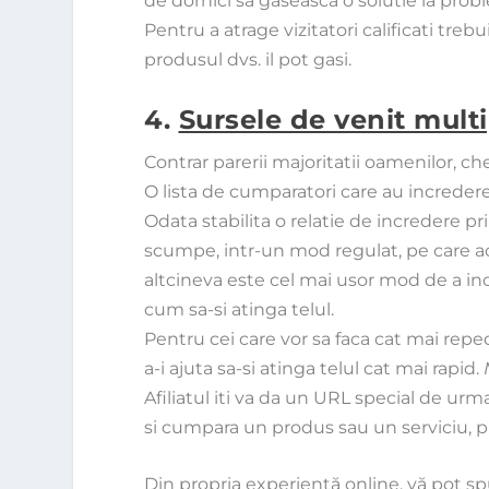
de dornici sa gaseasca o solutie la probl
Pentru a atrage vizitatori calificati trebu
produsul dvs. il pot gasi.
4.
Sursele de venit mult
Contrar parerii majoritatii oamenilor, c
O lista de cumparatori care au incredere
Odata stabilita o relatie de incredere pri
scumpe, intr-un mod regulat, pe care ac
altcineva este cel mai usor mod de a inc
cum sa-si atinga telul.
Pentru cei care vor sa faca cat mai reped
a-i ajuta sa-si atinga telul cat mai rapid.
Afiliatul iti va da un URL special de urma
si cumpara un produs sau un serviciu, 
Din propria experienţă online, vă pot spu