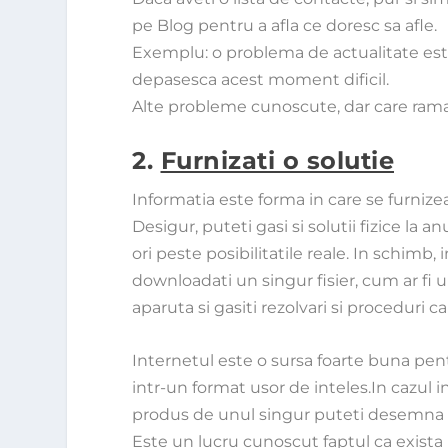
pe
Blog
pentru a afla ce doresc sa afle.
Exemplu: o problema de actualitate este 
depasesca acest moment dificil.
Alte probleme cunoscute, dar care raman m
2.
Furnizati o solutie
Informatia este forma in care se furnizea
Desigur, puteti gasi si solutii fizice la
ori peste posibilitatile reale. In schimb,
downloadati un singur fisier, cum ar fi 
aparuta si gasiti rezolvari si proceduri c
Internetul este o sursa foarte buna pent
intr-un format usor de inteles.In cazul i
produs de unul singur puteti desemna pe
Este un lucru cunoscut faptul ca exista m