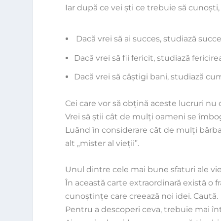
Iar după ce vei şti ce trebuie să cunoşti
Dacă vrei să ai succes, studiază succe
Dacă vrei să fii fericit, studiază fericire
Dacă vrei să câştigi bani, studiază cum
Cei care vor să obţină aceste lucruri nu o 
Vrei să ştii cât de mulţi oameni se îmbo
Luând în considerare cât de mulţi bărbaţi
alt „mister al vieţii”.
Unul dintre cele mai bune sfaturi ale vieţi
În această carte extraordinară există o fr
cunoştinţe care creează noi idei. Caută.
Pentru a descoperi ceva, trebuie mai întâ