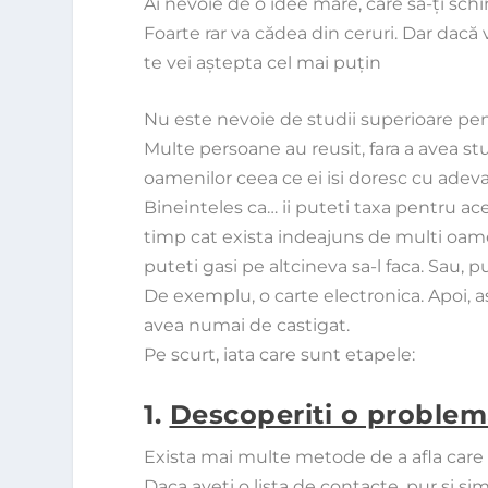
Ai nevoie de o idee mare, care să-ţi sch
Foarte rar va cădea din ceruri. Dar dacă v
te vei aştepta cel mai puţin
Nu este nevoie de studii superioare pent
Multe persoane au reusit, fara a avea stud
oamenilor ceea ce ei isi doresc cu adeva
Bineinteles ca… ii puteti taxa pentru ace
timp cat exista indeajuns de multi oamen
puteti gasi pe altcineva sa-l faca. Sau, pu
De exemplu, o
carte electronica
. Apoi, 
avea numai de castigat.
Pe scurt, iata care sunt etapele:
1.
Descoperiti o proble
Exista mai multe metode de a afla care
Daca aveti o lista de contacte, pur si s