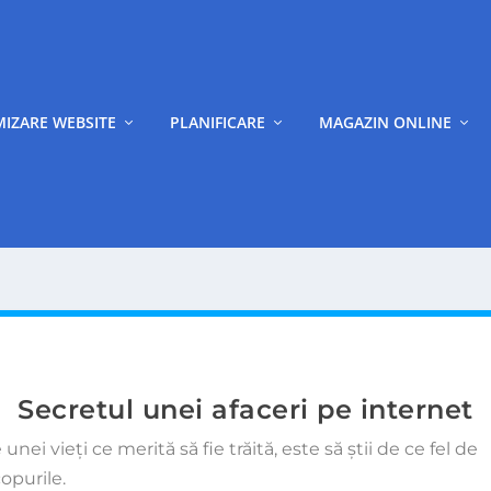
MIZARE WEBSITE
PLANIFICARE
MAGAZIN ONLINE
Secretul unei afaceri pe internet
nei vieţi ce merită să fie trăită, este să ştii de ce fel de
copurile.