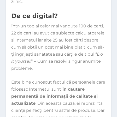
zilnic.
De ce digital?
Într-un top al celor mai vandute 100 de carti,
22 de carti au avut ca subiecte calculatoarele
si Internetul iar alte 25 au fost cărţi despre
cum să obţii un post mai bine plătit, cum să-
ţi îngrijeşti sănătatea sau cărţile de tipul “
Do
it yourself
” – Cum sa rezolvi singur anumite
probleme.
Este bine cunoscut faptul că persoanele care
folosesc Internetul sunt
in cautare
permanentă de informaţii de calitate şi
actualizate
. Din această cauză, ei reprezintă
clienţii perfecţi pentru astfel de produse. Dar