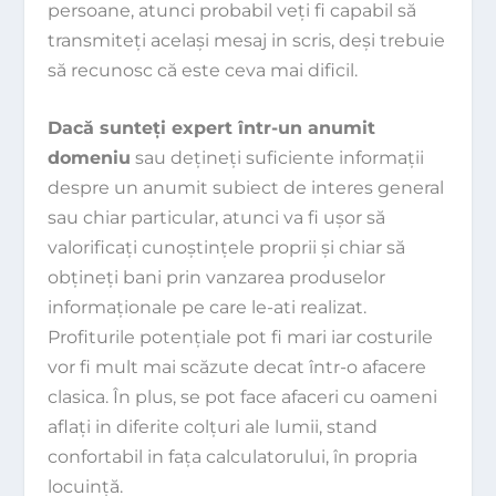
persoane, atunci probabil veţi fi capabil să
transmiteţi acelaşi mesaj in scris, deşi trebuie
să recunosc că este ceva mai dificil.
Dacă sunteţi expert într-un anumit
domeniu
sau deţineţi suficiente informaţii
despre un anumit subiect de interes general
sau chiar particular, atunci va fi uşor să
valorificaţi cunoştinţele proprii şi chiar să
obţineţi bani prin vanzarea produselor
informaţionale pe care le-ati realizat.
Profiturile potenţiale pot fi mari iar costurile
vor fi mult mai scăzute decat într-o afacere
clasica. În plus, se pot face afaceri cu oameni
aflaţi in diferite colţuri ale lumii, stand
confortabil in faţa calculatorului, în propria
locuinţă.