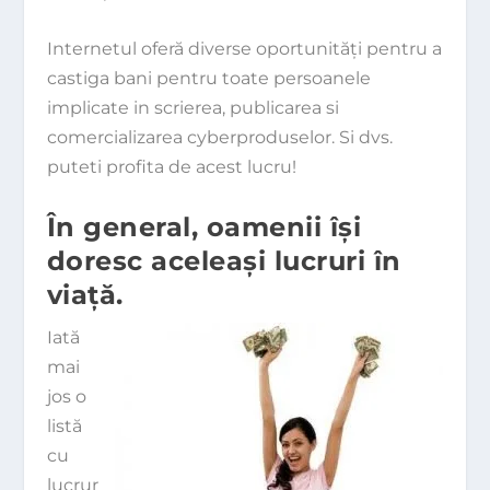
Internetul oferă diverse oportunităţi pentru a
castiga bani pentru toate persoanele
implicate in scrierea, publicarea si
comercializarea cyberproduselor. Si dvs.
puteti profita de acest lucru!
În general, oamenii îşi
doresc aceleaşi lucruri în
viaţă.
Iată
mai
jos o
listă
cu
lucrur