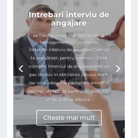
Intrebari interviu de
angajare
de
DanPaunescu
|
16/05/2025
|
Blog
,
Management
| 0 Comments
Întrebări interviu de angajare.Cum să
te pregătești pentru interviu – Ghid
complet Interviul de angajare este un
pas decisiv în obținerea jobului dorit,
dar vine adesea la pachet cu emoții și
neliniști. Ai aplicat pentru un post, CV-
ul tău a atras atenția...
Citeste mai mult