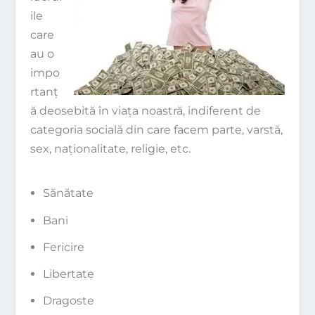
ile
care
au o
impo
rtanţ
ă deosebită în viaţa noastră, indiferent de
categoria socială din care facem parte, varstă,
sex, naţionalitate, religie, etc.
Sănătate
Bani
Fericire
Libertate
Dragoste