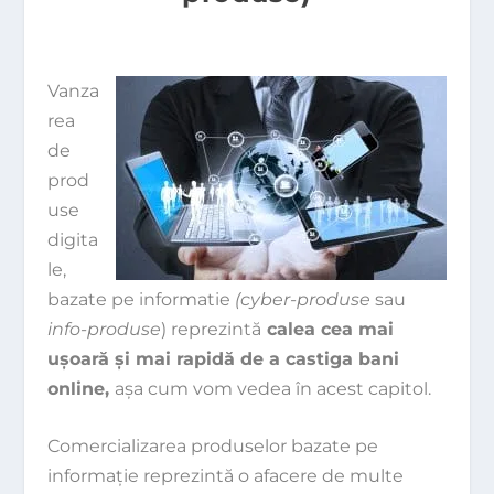
Vanza
rea
de
prod
use
digita
le,
bazate pe informatie
(cyber-produse
sau
info-produse
) reprezintă
calea cea mai
uşoară şi mai rapidă de a castiga bani
online,
aşa cum vom vedea în acest capitol.
Comercializarea produselor bazate pe
informaţie reprezintă o afacere de multe