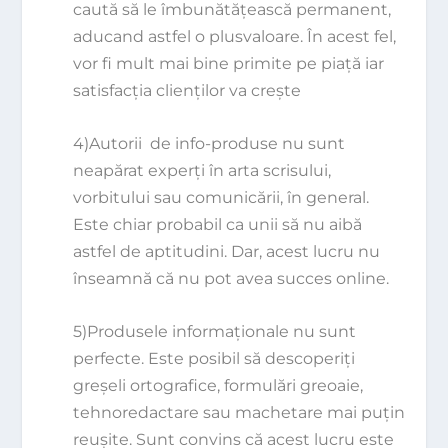
caută să le îmbunătăţească permanent,
aducand astfel o plusvaloare. În acest fel,
vor fi mult mai bine primite pe piaţă iar
satisfacţia clienţilor va creşte
4)Autorii de info-produse nu sunt
neapărat experţi în arta scrisului,
vorbitului sau comunicării, în general.
Este chiar probabil ca unii să nu aibă
astfel de aptitudini. Dar, acest lucru nu
înseamnă că nu pot avea succes online.
5)Produsele informaţionale nu sunt
perfecte. Este posibil să descoperiţi
greşeli ortografice, formulări greoaie,
tehnoredactare sau machetare mai puţin
reuşite. Sunt convins că acest lucru este