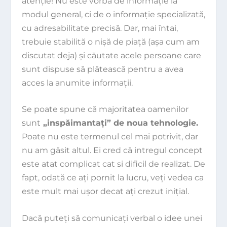
atenţie! Nu este vorba de informaţie la
modul general, ci de o informaţie specializată,
cu adresabilitate precisă. Dar, mai întai,
trebuie stabilită o nişă de piaţă (aşa cum am
discutat deja) şi căutate acele persoane care
sunt dispuse să plătească pentru a avea
acces la anumite informaţii.
Se poate spune că majoritatea oamenilor
sunt
„inspăimantaţi” de noua tehnologie.
Poate nu este termenul cel mai potrivit, dar
nu am găsit altul. Ei cred că intregul concept
este atat complicat cat si dificil de realizat. De
fapt, odată ce aţi pornit la lucru, veţi vedea ca
este mult mai uşor decat aţi crezut iniţial.
Dacă puteţi să comunicaţi verbal o idee unei