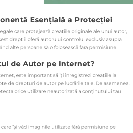
onentă Esențială a Protecției
egale care protejează creațiile originale ale unui autor,
cest drept îi oferă autorului controlul exclusiv asupra
edicând alte persoane să o folosească fără permisiune.
tul de Autor pe Internet?
ernet, este important să îți înregistrezi creațiile la
note de drepturi de autor pe lucrările tale. De asemenea,
etecta orice utilizare neautorizată a conținutului tău
are își văd imaginile utilizate fără permisiune pe