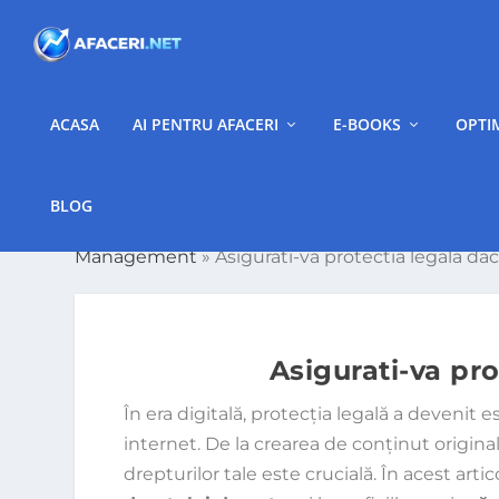
ACASA
AI PENTRU AFACERI
E-BOOKS
OPTI
BLOG
Management
»
Asigurati-va protectia legala da
Asigurati-va pro
În era digitală, protecția legală a devenit e
internet. De la crearea de conținut original
drepturilor tale este crucială. În acest arti