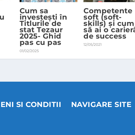
Cum sa
Competente
iu
investești în
soft (soft-
Titlurile de
skills) și cum
stat Tezaur
să ai o carier
2025- Ghid
de success
pas cu pas
12/05/2021
01/02/2025
ENI SI CONDITII
NAVIGARE SITE