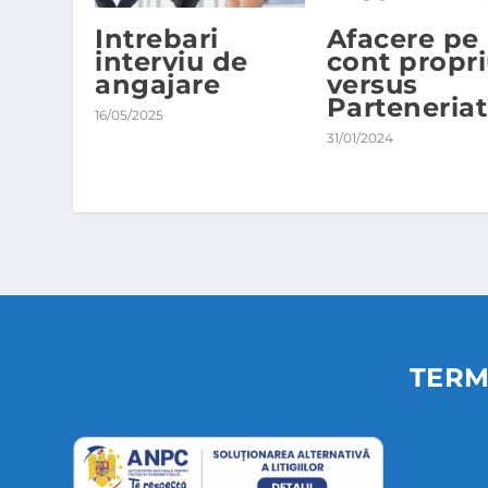
Intrebari
Afacere pe
interviu de
cont propr
angajare
versus
Parteneriat
16/05/2025
31/01/2024
TERM