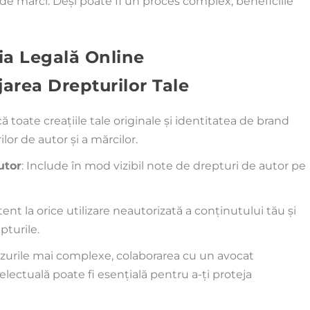
l de mărci. Deși poate fi un proces complex, beneficiile
ția Legală Online
jarea Drepturilor Tale
că toate creațiile tale originale și identitatea de brand
lor de autor și a mărcilor.
utor
: Include în mod vizibil note de drepturi de autor pe
 atent la orice utilizare neautorizată a conținutului tău și
pturile.
cazurile mai complexe, colaborarea cu un avocat
electuală poate fi esențială pentru a-ți proteja