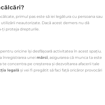
ncălcări?
ncălcate, primul pas este să iei legătura cu persoana sau
a utilizării neautorizate. Dacă acest demers nu dă
-ți proteja drepturile.
pentru oricine își desfășoară activitatea în acest spațiu.
a înregistrarea unei
mărci
, asigurarea că munca ta este
 a te concentra pe creșterea și dezvoltarea afacerii tale
ția legală
și vei fi pregătit să faci față oricăror provocări