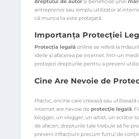
dreptului de autor
și beneficiile unei
mărc
antreprenor sau simplu utilizator al intern
că munca ta este protejată.
Importanța Protecției Leg
Protecția legală
online se referă la măsuri
ideile și afacerea pe internet. Într-un mediu 
protejezi drepturile pentru a preveni utiliz
Cine Are Nevoie de Protec
Practic, oricine care creează sau utilizează
internet are nevoie de
protecție legală
. F
blogger, un vlogger, un artist, un scriitor 
de afaceri, drepturile tale trebuie să fie pr
preveni infracțiuni precum furtul de conțin