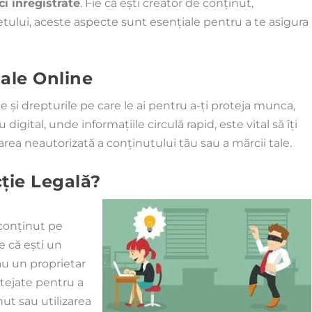
i înregistrate
. Fie că ești creator de conținut,
etului, aceste aspecte sunt esențiale pentru a te asigura
ale Online
le și drepturile pe care le ai pentru a-ți proteja munca,
digital, unde informațiile circulă rapid, este vital să îți
area neautorizată a conținutului tău sau a mărcii tale.
ție Legală?
 conținut pe
ie că ești un
sau un proprietar
otejate pentru a
ut sau utilizarea