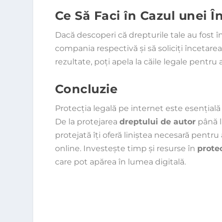
Ce Să Faci în Cazul unei Î
Dacă descoperi că drepturile tale au fost î
compania respectivă și să soliciți încetare
rezultate, poți apela la căile legale pentru a
Concluzie
Protecția legală pe internet este esențială 
De la protejarea
dreptului de autor
până l
protejată îți oferă liniștea necesară pentru
online. Investește timp și resurse în
protec
care pot apărea în lumea digitală.