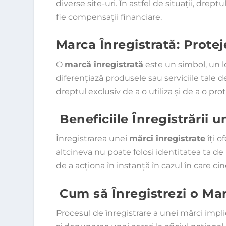
diverse site-uri. În astfel de situații, drept
fie compensații financiare.
Marca Înregistrată: Protej
O
marcă înregistrată
este un simbol, un l
diferențiază produsele sau serviciile tale de
dreptul exclusiv de a o utiliza și de a o prot
Beneficiile Înregistrării u
Înregistrarea unei
mărci înregistrate
îți o
altcineva nu poate folosi identitatea ta de
de a acționa în instanță în cazul în care c
Cum să Înregistrezi o Ma
Procesul de înregistrare a unei mărci implic