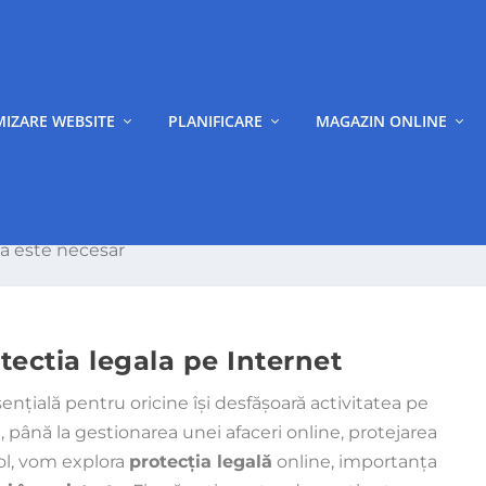
MIZARE WEBSITE
PLANIFICARE
MAGAZIN ONLINE
ca este necesar
tectia legala pe Internet
sențială pentru oricine își desfășoară activitatea pe
, până la gestionarea unei afaceri online, protejarea
col, vom explora
protecția legală
online, importanța