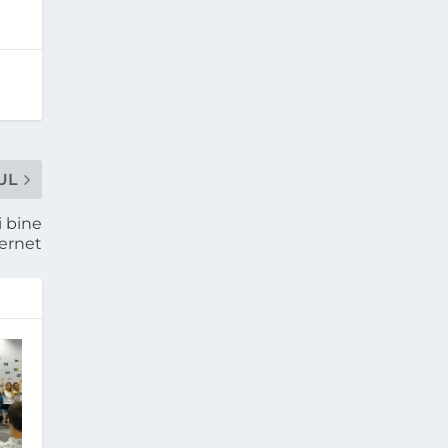
UL
i bine
ternet