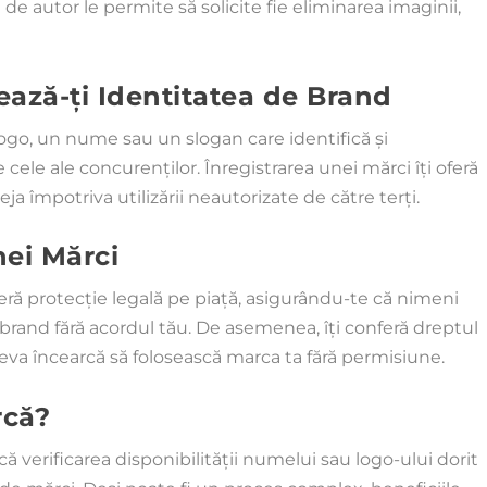
ul de autor le permite să solicite fie eliminarea imaginii,
ează-ți Identitatea de Brand
ogo, un nume sau un slogan care identifică și
 cele ale concurenților. Înregistrarea unei mărci îți oferă
eja împotriva utilizării neautorizate de către terți.
nei Mărci
feră protecție legală pe piață, asigurându-te că nimeni
 brand fără acordul tău. De asemenea, îți conferă dreptul
ineva încearcă să folosească marca ta fără permisiune.
rcă?
ă verificarea disponibilității numelui sau logo-ului dorit