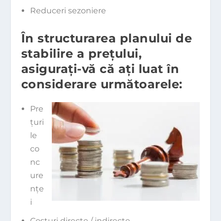
Reduceri sezoniere
În structurarea planului de
stabilire a preţului,
asiguraţi-vă că aţi luat în
considerare următoarele:
Pre
ţuri
le
co
nc
ure
nţe
i
Costuri directe / indirecte