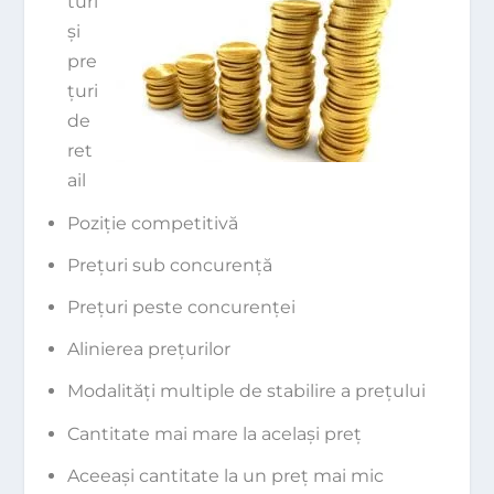
turi
şi
pre
ţuri
de
ret
ail
Poziţie competitivă
Preţuri sub concurenţă
Preţuri peste concurenţei
Alinierea preţurilor
Modalităţi multiple de stabilire a preţului
Cantitate mai mare la acelaşi preţ
Aceeaşi cantitate la un preţ mai mic