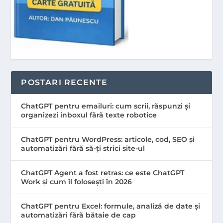
POSTARI RECENTE
ChatGPT pentru emailuri: cum scrii, răspunzi și
organizezi inboxul fără texte robotice
ChatGPT pentru WordPress: articole, cod, SEO și
automatizări fără să-ți strici site-ul
ChatGPT Agent a fost retras: ce este ChatGPT
Work și cum îl folosești în 2026
ChatGPT pentru Excel: formule, analiză de date și
automatizări fără bătaie de cap