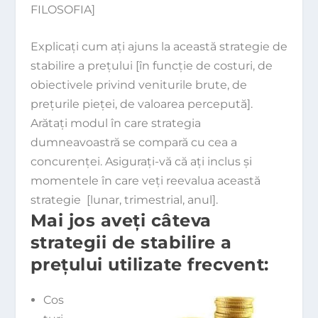
FILOSOFIA]
Explicaţi cum aţi ajuns la această strategie de
stabilire a preţului [în funcţie de costuri, de
obiectivele privind veniturile brute, de
preţurile pieţei, de valoarea percepută].
Arătaţi modul în care strategia
dumneavoastră se compară cu cea a
concurenţei. Asiguraţi-vă că aţi inclus şi
momentele în care veţi reevalua această
strategie [lunar, trimestrial, anul].
Mai jos aveţi câteva
strategii de stabilire a
preţului utilizate frecvent:
Cos