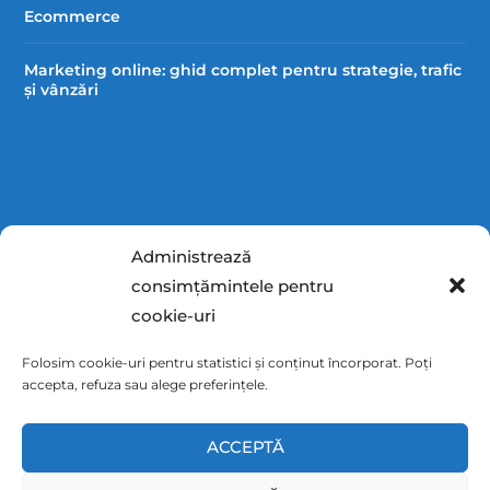
Ecommerce
Marketing online: ghid complet pentru strategie, trafic
și vânzări
Administrează
DATE CONTACT
consimțămintele pentru
cookie-uri
Folosim cookie-uri pentru statistici și conținut încorporat. Poți
accepta, refuza sau alege preferințele.
0727359797
info@afaceri.net
Str. Bibescu, nr 50A, Craiova
ACCEPTĂ