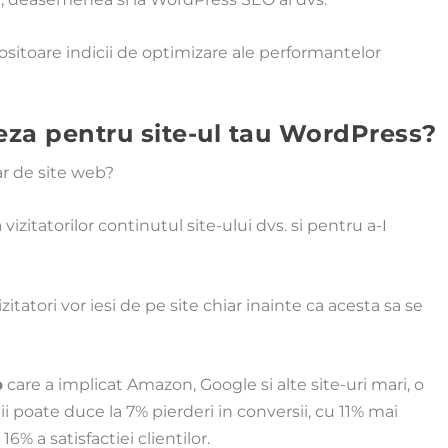
olositoare indicii de optimizare ale performantelor
eza pentru site-ul tau WordPress?
ar de site web?
vizitatorilor continutul site-ului dvs. si pentru a-I
itatori vor iesi de pe site chiar inainte ca acesta sa se
p
care a implicat Amazon, Google si alte site-uri mari, o
i poate duce la 7% pierderi in conversii, cu 11% mai
6% a satisfactiei clientilor.