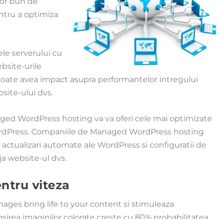
zor bun de
ntru a optimiza
ele serverului cu
ebsite-urile
 poate avea impact asupra performantelor intregului
bsite-ului dvs.
naged WordPress hosting va va oferi cele mai optimizate
 WordPress. Companiile de Managed WordPress hosting
actualizari automate ale WordPress si configuratii de
a website-ul dvs.
ntru viteza
mages bring life to your content si stimuleaza
osirea imaginilor colorate creste cu 80% probabilitatea