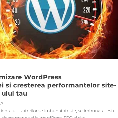
imizare WordPress
i si cresterea performantelor site-
ului tau
s?
ienta utilizatorilor se imbunatateste, se imbunatateste
uta, deasemenea si la WordPress SEO al dvs.