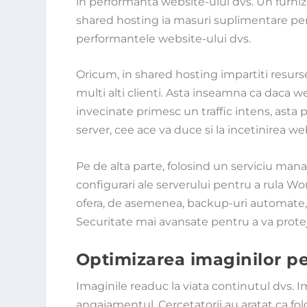
in performanta website-ului dvs. Un furni
shared hosting ia masuri suplimentare pe
performantele website-ului dvs.
Oricum, in shared hosting impartiti resurs
multi alti clienti. Asta inseamna ca daca w
invecinate primesc un traffic intens, asta
server, cee ace va duce si la incetinirea we
Pe de alta parte, folosind un serviciu ma
configurari ale serverului pentru a rula
ofera, de asemenea, backup-uri automate, 
Securitate mai avansate pentru a va protej
Optimizarea imaginilor pe
Imaginile readuc la viata continutul dvs. I
angajamentul. Cercetatorii au aratat ca fol