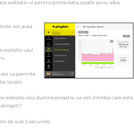
eaza website-ul pentru prima data, poate sa nu aiba
iferite vor avea
a website-ului
om
.
care va permite
te locatii.
za website-ului dumneavoastra, va veti intreba care este
 atingeti?
este de sub 2 secunde.