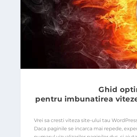
Ghid opt
pentru imbunatirea viteze
Vrei sa cresti viteza site-ului tau WordPres
Daca paginile se incarca mai repede, exper
numarul vizualizarilor paginilor dvs. si aj