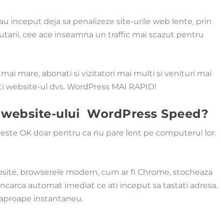
au inceput deja sa penalizeze site-urile web lente, prin
cautarii, cee ace inseamna un traffic mai scazut pentru
 mai mare, abonati si vizitatori mai multi si venituri mai
ceti website-ul dvs. WordPress MAI RAPID!
za website-ului WordPress Speed?
r este OK doar pentru ca nu pare lent pe computerul lor.
ebsite, browserele modern, cum ar fi Chrome, stocheaza
incarca automat imediat ce ati inceput sa tastati adresa.
t aproape instantaneu.