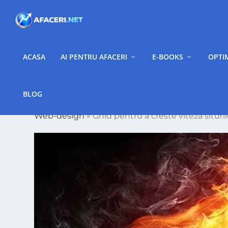
ACASA
AI PENTRU AFACERI
E-BOOKS
OPTI
BLOG
Web-design
»
Ghid pentru a creste viteza situr