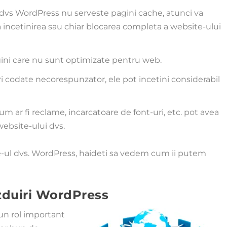
l dvs WordPress nu serveste pagini cache, atunci va
a incetinirea sau chiar blocarea completa a website-ului
gini care nu sunt optimizate pentru web.
uri codate necorespunzator, ele pot incetini considerabil
cum ar fi reclame, incarcatoare de font-uri, etc. pot avea
ebsite-ului dvs.
te-ul dvs. WordPress, haideti sa vedem cum ii putem
zduiri WordPress
un rol important