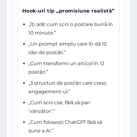
Hook-uri tip „promisiune realistă”
„Îți arăt cum scrii o postare bună în
10 minute.”
„Un prompt simplu care îți dă 10
idei de postări.”
„Cum transformi un articol în 12
postări.”
„3 structuri de postări care cresc
engagement-ul.”
„Cum scrii clar, fără să pari
‘vânzător’.”
„Cum folosești ChatGPT fără să
sune a AI.”