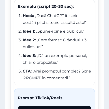
Exemplu (script 20–30 sec):
Hook:
„Dacă ChatGPT îți scrie
postări plictisitoare, ascultă asta!”
Idee 1:
„Spune-i cine e publicul.”
Idee 2:
„Cere format: 6 rânduri + 3
bullet-uri.”
Idee 3:
„Dă un exemplu personal,
chiar o propoziție.”
CTA:
„Vrei promptul complet? Scrie
‘PROMPT’ în comentarii.”
Prompt TikTok/Reels