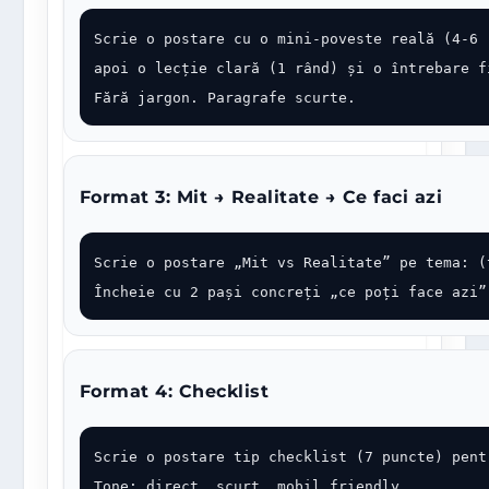
Scrie o postare cu o mini-poveste reală (4-6 r
apoi o lecție clară (1 rând) și o întrebare fi
Fără jargon. Paragrafe scurte.
Format 3: Mit → Realitate → Ce faci azi
Scrie o postare „Mit vs Realitate” pe tema: (t
Încheie cu 2 pași concreți „ce poți face azi”
Format 4: Checklist
Scrie o postare tip checklist (7 puncte) pentr
Tone: direct, scurt, mobil friendly.
