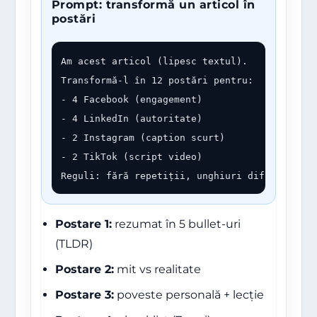
Prompt: transformă un articol în
postări
Am acest articol (lipesc textul).

Transformă-l în 12 postări pentru:

- 4 Facebook (engagement)

- 4 LinkedIn (autoritate)

- 2 Instagram (caption scurt)

- 2 TikTok (script video)

Reguli: fără repetiții, unghiuri diferite, CT
Postare 1:
rezumat în 5 bullet-uri
(TLDR)
Postare 2:
mit vs realitate
Postare 3:
poveste personală + lecție