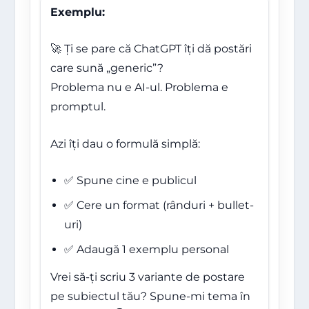
Exemplu:
🚀 Ți se pare că ChatGPT îți dă postări
care sună „generic”?
Problema nu e AI-ul. Problema e
promptul.
Azi îți dau o formulă simplă:
✅ Spune cine e publicul
✅ Cere un format (rânduri + bullet-
uri)
✅ Adaugă 1 exemplu personal
Vrei să-ți scriu 3 variante de postare
pe subiectul tău? Spune-mi tema în