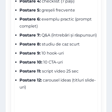
Postare 4:
checklist (7 pași)
Postare 5:
greșeli frecvente
Postare 6:
exemplu practic (prompt
complet)
Postare 7:
Q&A (întrebări și răspunsuri)
Postare 8:
studiu de caz scurt
Postare 9:
10 hook-uri
Postare 10:
10 CTA-uri
Postare 11:
script video 25 sec
Postare 12:
carousel ideas (titluri slide-
uri)