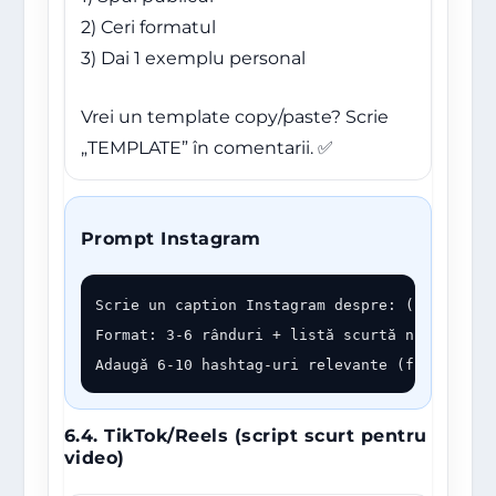
2) Ceri formatul
3) Dai 1 exemplu personal
Vrei un template copy/paste? Scrie
„TEMPLATE” în comentarii. ✅
Prompt Instagram
Scrie un caption Instagram despre: (tema).

Format: 3-6 rânduri + listă scurtă numerotată
Adaugă 6-10 hashtag-uri relevante (fără spam)
6.4. TikTok/Reels (script scurt pentru
video)