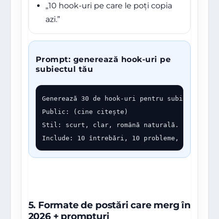
„10 hook-uri pe care le poți copia
azi.”
Prompt: generează hook-uri pe
subiectul tău
Generează 30 de hook-uri pentru subiectul: (te
Public: (cine citește)

Stil: scurt, clar, română naturală.

Include: 10 întrebări, 10 probleme, 10 mini-p
5. Formate de postări care merg în
2026 + prompturi