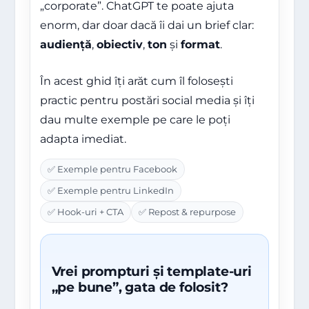
„corporate”. ChatGPT te poate ajuta
enorm, dar doar dacă îi dai un brief clar:
audiență
,
obiectiv
,
ton
și
format
.
În acest ghid îți arăt cum îl folosești
practic pentru postări social media și îți
dau multe exemple pe care le poți
adapta imediat.
✅ Exemple pentru Facebook
✅ Exemple pentru LinkedIn
✅ Hook-uri + CTA
✅ Repost & repurpose
Vrei prompturi și template-uri
„pe bune”, gata de folosit?