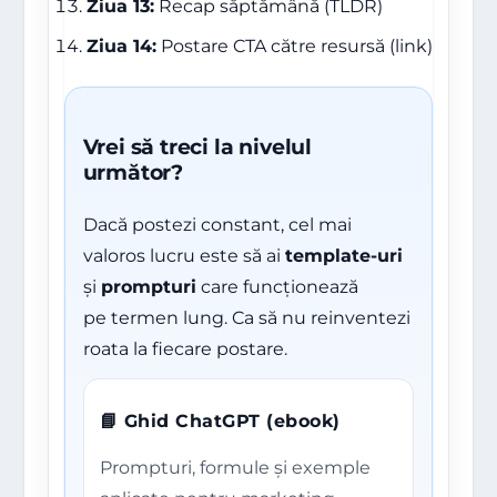
Ziua 13:
Recap săptămână (TLDR)
Ziua 14:
Postare CTA către resursă (link)
Vrei să treci la nivelul
următor?
Dacă postezi constant, cel mai
valoros lucru este să ai
template-uri
și
prompturi
care funcționează
pe termen lung. Ca să nu reinventezi
roata la fiecare postare.
📘 Ghid ChatGPT (ebook)
Prompturi, formule și exemple