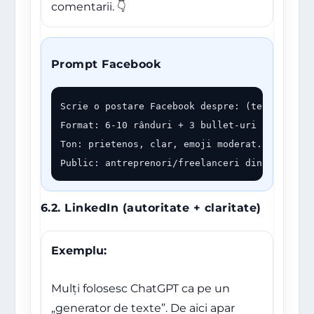
comentarii. 👇
Prompt Facebook
Scrie o postare Facebook despre: (tema).

Format: 6-10 rânduri + 3 bullet-uri + întreba
Ton: prietenos, clar, emoji moderat.

Public: antreprenori/freelanceri din România.
6.2. LinkedIn (autoritate + claritate)
Exemplu:
Mulți folosesc ChatGPT ca pe un
„generator de texte”. De aici apar