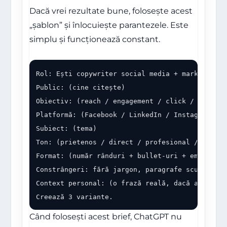
Dacă vrei rezultate bune, folosește acest
„șablon” și înlocuiește parantezele. Este
simplu și funcționează constant.
Rol: Ești copywriter social media + marketer (15
Public: (cine citește)

Obiectiv: (reach / engagement / click / lead / v
Platformă: (Facebook / LinkedIn / Instagram / Ti
Subiect: (tema)

Ton: (prietenos / direct / profesional / amuzant
Format: (număr rânduri + bullet-uri + emoji + CT
Constrângeri: fără jargon, paragrafe scurte, fă
Context personal: (o frază reală, dacă ai)

Creează 3 variante.
Când folosești acest brief, ChatGPT nu