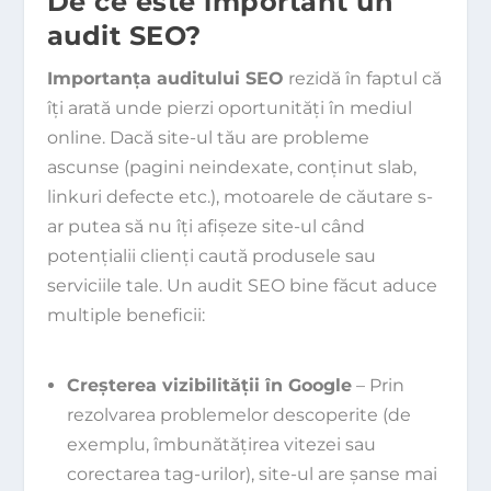
De ce este important un
audit SEO?
Importanța auditului SEO
rezidă în faptul că
îți arată unde pierzi oportunități în mediul
online. Dacă site-ul tău are probleme
ascunse (pagini neindexate, conținut slab,
linkuri defecte etc.), motoarele de căutare s-
ar putea să nu îți afișeze site-ul când
potențialii clienți caută produsele sau
serviciile tale. Un audit SEO bine făcut aduce
multiple beneficii:
Creșterea vizibilității în Google
– Prin
rezolvarea problemelor descoperite (de
exemplu, îmbunătățirea vitezei sau
corectarea tag-urilor), site-ul are șanse mai