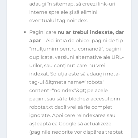
adaugi în sitemap, să creezi link-uri
interne spre ele și să elimini
eventualul tag noindex.
Pagini care
nu ar trebui indexate, dar
apar
– Aici intră de obicei pagini de tip
“mulțumim pentru comandă”, pagini
duplicate, versiuni alternative ale URL-
urilor, sau conținut care nu vrei
indexat. Soluția este să adaugi meta-
tag-ul
&lt;meta name="robots"
content="noindex"&gt;
pe acele
pagini, sau să le blochezi accesul prin
robots.txt dacă vrei să fie complet
ignorate. Apoi cere reindexarea sau
așteaptă ca Google să actualizeze
(paginile nedorite vor dispărea treptat