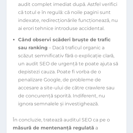
audit complet imediat după. Astfel verifici
că totul e în regulă: că noile pagini sunt
indexate, redirecționările funcționează, nu
ai erori tehnice introduse accidental.
Când observi scăderi bruște de trafic
sau ranking
– Dacă traficul organic a
scăzut semnificativ fără o explicație clară,
un audit SEO de urgență te poate ajuta să
depistezi cauza. Poate fi vorba de o
penalizare Google, de probleme de
accesare a site-ului de către crawlere sau
de concurență sporită. Indiferent, nu
ignora semnalele și investighează.
În concluzie, tratează auditul SEO ca pe o
măsură de mentenanță regulată
a