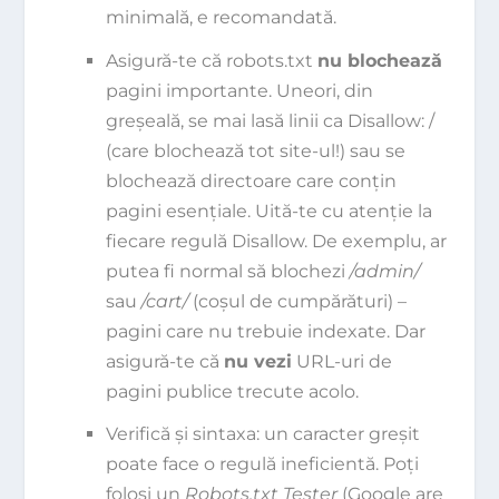
minimală, e recomandată.
Asigură-te că robots.txt
nu blochează
pagini importante. Uneori, din
greșeală, se mai lasă linii ca
Disallow: /
(care blochează tot site-ul!) sau se
blochează directoare care conțin
pagini esențiale. Uită-te cu atenție la
fiecare regulă Disallow. De exemplu, ar
putea fi normal să blochezi
/admin/
sau
/cart/
(coșul de cumpărături) –
pagini care nu trebuie indexate. Dar
asigură-te că
nu vezi
URL-uri de
pagini publice trecute acolo.
Verifică și sintaxa: un caracter greșit
poate face o regulă ineficientă. Poți
folosi un
Robots.txt Tester
(Google are