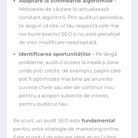
Adaptare la schimbările algoritmilor
–
Motoarele de căutare își actualizează
constant algoritmii. Prin audituri periodice,
te asiguri că site-ul tău respectă cele mai
noi bune practici SEO și nu este penalizat
de vreo modificare neașteptată.
Identificarea oportunităților
– Pe lângă
probleme, auditul scoate la iveală și zone
unde poți
crește
: de exemplu, pagini care
pot fi optimizate mai bine pe anumite
cuvinte cheie sau idei de conținut nou
pentru a acoperi subiecte de interes
pentru publicul tău.
Pe scurt, un audit SEO este
fundamental
pentru orice strategie de marketing online.
Este punctul de plecare ideal atunci când