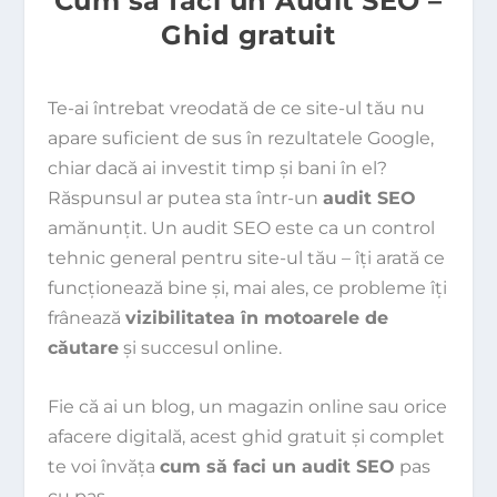
Cum să faci un Audit SEO –
Ghid gratuit
Te-ai întrebat vreodată de ce site-ul tău nu
apare suficient de sus în rezultatele Google,
chiar dacă ai investit timp și bani în el?
Răspunsul ar putea sta într-un
audit SEO
amănunțit. Un audit SEO este ca un control
tehnic general pentru site-ul tău – îți arată ce
funcționează bine și, mai ales, ce probleme îți
frânează
vizibilitatea în motoarele de
căutare
și succesul online.
Fie că ai un blog, un magazin online sau orice
afacere digitală, acest ghid gratuit și complet
te voi învăța
cum să faci un audit SEO
pas
cu pas.