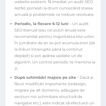
website existent, fă imediat un audit SEO.
Astfel, pornești la drum cunoscând starea
actuală și problemele ce trebuie rezolvate.
Periodic, la fiecare 6-12 luni
– Un audit
SEO bianual (sau cel puțin anual) este
recomandat pentru majoritatea site-urilor.
În jumătate de an se pot acumula erori (de
la linkuri întrerupte până la conținut
depășit) și pot apărea update-uri de
algoritm. Un control periodic te menține la
zi.
După schimbări majore pe site
– Dacă ai
făcut modificări importante (redesign,
migrare pe alt domeniu, adăugare de
secțiuni noi, schimbare structură de
navigație etc.), este indicat să efectuezi un