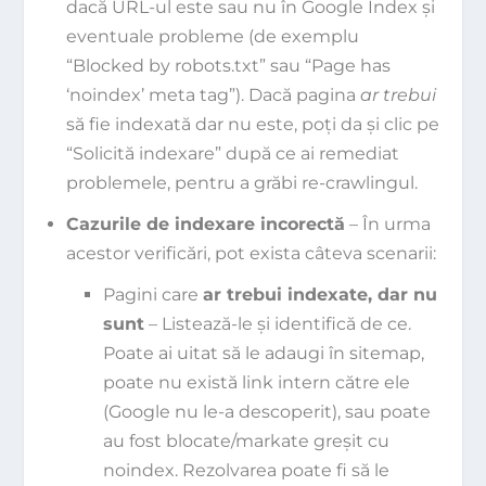
dacă URL-ul este sau nu în Google Index și
eventuale probleme (de exemplu
“Blocked by robots.txt” sau “Page has
‘noindex’ meta tag”). Dacă pagina
ar trebui
să fie indexată dar nu este, poți da și clic pe
“Solicită indexare” după ce ai remediat
problemele, pentru a grăbi re-crawlingul.
Cazurile de indexare incorectă
– În urma
acestor verificări, pot exista câteva scenarii:
Pagini care
ar trebui indexate, dar nu
sunt
– Listează-le și identifică de ce.
Poate ai uitat să le adaugi în sitemap,
poate nu există link intern către ele
(Google nu le-a descoperit), sau poate
au fost blocate/markate greșit cu
noindex. Rezolvarea poate fi să le