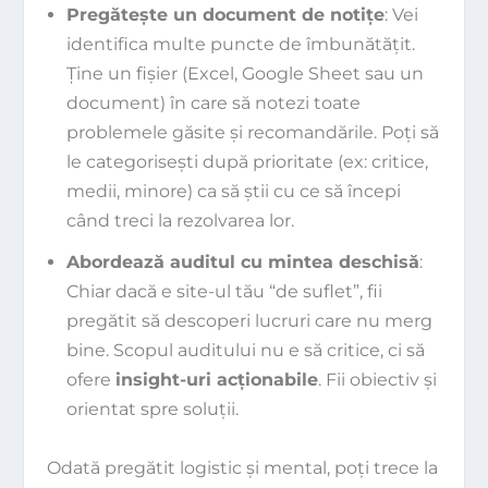
Pregătește un document de notițe
: Vei
identifica multe puncte de îmbunătățit.
Ține un fișier (Excel, Google Sheet sau un
document) în care să notezi toate
problemele găsite și recomandările. Poți să
le categorisești după prioritate (ex: critice,
medii, minore) ca să știi cu ce să începi
când treci la rezolvarea lor.
Abordează auditul cu mintea deschisă
:
Chiar dacă e site-ul tău “de suflet”, fii
pregătit să descoperi lucruri care nu merg
bine. Scopul auditului nu e să critice, ci să
ofere
insight-uri acționabile
. Fii obiectiv și
orientat spre soluții.
Odată pregătit logistic și mental, poți trece la